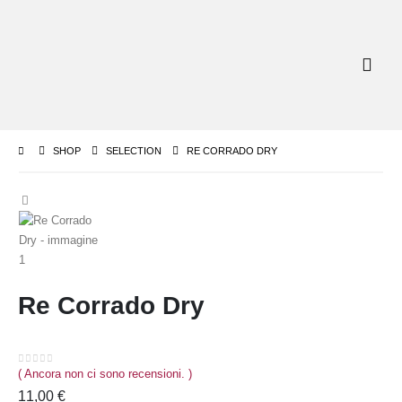
SHOP
SELECTION
RE CORRADO DRY
Re Corrado Dry
( Ancora non ci sono recensioni. )
0
out of 5
11,00
€