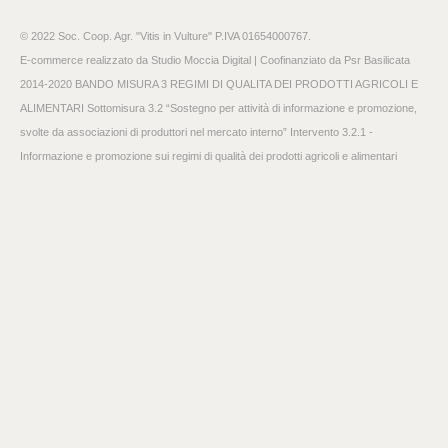
© 2022 Soc. Coop. Agr. "Vitis in Vulture" P.IVA 01654000767.
E-commerce realizzato da
Studio Moccia Digital
| Coofinanziato da Psr Basilicata
2014-2020 BANDO MISURA 3 REGIMI DI QUALITA DEI PRODOTTI AGRICOLI E
ALIMENTARI Sottomisura 3.2 “Sostegno per attività di informazione e promozione,
svolte da associazioni di produttori nel mercato interno” Intervento 3.2.1 -
Informazione e promozione sui regimi di qualità dei prodotti agricoli e alimentari